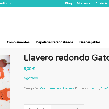
studio.com
Blog
Mi cuenta
Contacto
e
Complementos
Papelería Personalizada
Descargables
Llavero redondo Gat
6,00
€
Agotado
Categorías:
Complementos
,
Llaveros
Etiquetas:
design
,
Diseñ