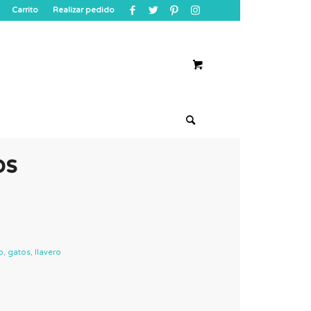
Carrito
Realizar pedido
os
o
,
gatos
,
llavero