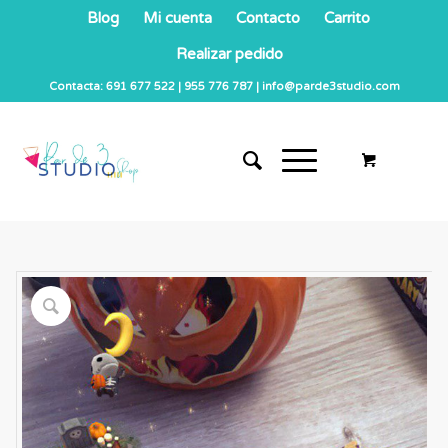
Blog
Mi cuenta
Contacto
Carrito
Realizar pedido
Contacta: 691 677 522 | 955 776 787 | info@parde3studio.com