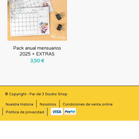
forma
ascendente
Pack anual mensuarios
2025 + EXTRAS
3,50
€
© Copyright - Par de 3 Studio Shop
Nuestra historia
Nosotros
Condiciones de venta online
Política de privacidad