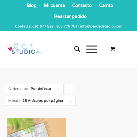
Blog
Mi cuenta
Contacto
Carrito
Realizar pedido
Contacta: 691 677 522 | 955 776 787 | info@parde3studio.com
Ordenar por
Por defecto
Pulsa
para
Mostrar
15 Artículos por página
ordenar
los
cupones
de