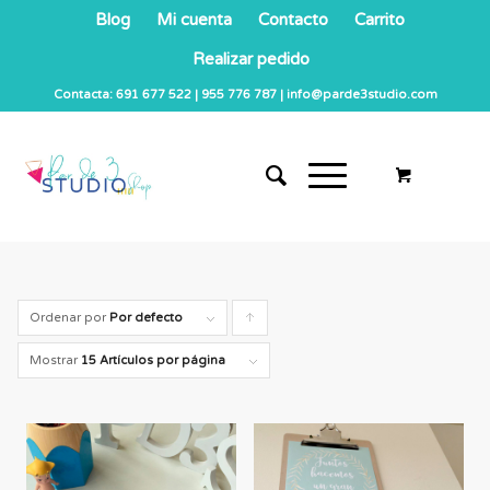
Blog
Mi cuenta
Contacto
Carrito
Realizar pedido
Contacta: 691 677 522 | 955 776 787 | info@parde3studio.com
Ordenar por
Por defecto
Pulsa
para
Mostrar
15 Artículos por página
ordenar
los
cupones
de