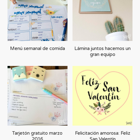
forma
ascendente
Menú semanal de comida
Lámina juntos hacemos un
gran equipo
Tarjetón gratuito marzo
Felicitación amorosa: Feliz
2016
San Valentín