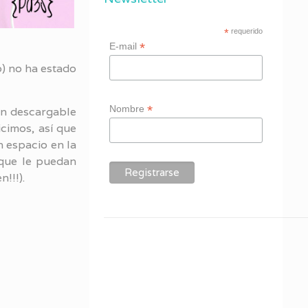
*
requerido
*
E-mail
o) no ha estado
*
Nombre
n descargable
cimos, así que
n espacio en la
 que le puedan
!!!).