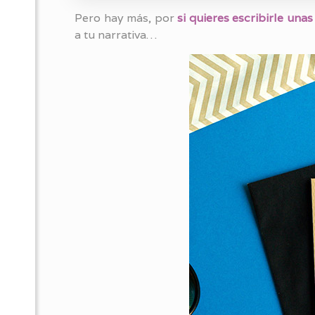
Pero hay más, por
si quieres escribirle unas
a tu narrativa…