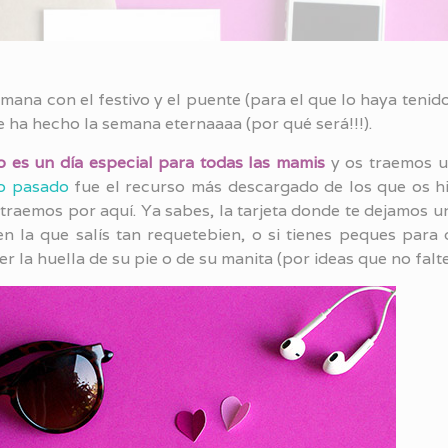
emana con el festivo y el puente (para el que lo haya tenid
ha hecho la semana eternaaaa (por qué será!!!).
 es un día especial para todas las mamis
y os traemos u
o pasado
fue el recurso más descargado de los que os hi
traemos por aquí. Ya sabes, la tarjeta donde te dejamos u
n la que salís tan requetebien, o si tienes peques para
r la huella de su pie o de su manita (por ideas que no falten