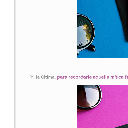
Y, la última,
para recordarle aquella mítica f