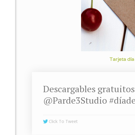
Tarjeta dí
Descargables gratuitos
@Parde3Studio #díad
Click To Tweet