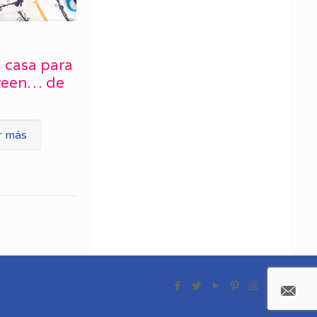
 casa para
ween… de
r más