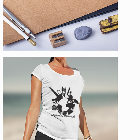
Particular_Y, además,
corremos!