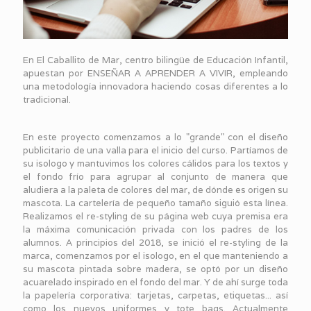
En El Caballito de Mar, centro bilingüe de Educación Infantil,
apuestan por ENSEÑAR A APRENDER A VIVIR, empleando
una metodología innovadora haciendo cosas diferentes a lo
tradicional.
En este proyecto comenzamos a lo "grande" con el diseño
publicitario de una valla para el inicio del curso. Partíamos de
su isologo y mantuvimos los colores cálidos para los textos y
el fondo frío para agrupar al conjunto de manera que
aludiera a la paleta de colores del mar, de dónde es origen su
mascota. La cartelería de pequeño tamaño siguió esta línea.
Realizamos el re-styling de su página web cuya premisa era
la máxima comunicación privada con los padres de los
alumnos. A principios del 2018, se inició el re-styling de la
marca, comenzamos por el isologo, en el que manteniendo a
su mascota pintada sobre madera, se optó por un diseño
acuarelado inspirado en el fondo del mar. Y de ahí surge toda
la papelería corporativa: tarjetas, carpetas, etiquetas... así
como los nuevos uniformes y tote bags. Actualmente