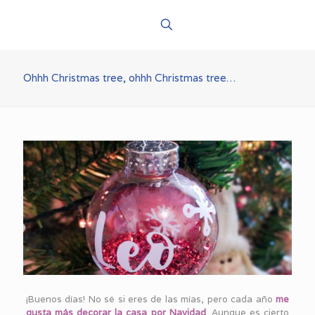
Ohhh Christmas tree, ohhh Christmas tree…
¡Buenos días! No sé si eres de las mías, pero cada año
me
gusta más decorar la casa por Navidad
. Aunque es cierto