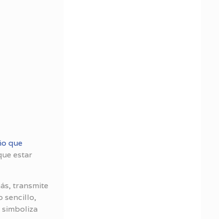
ño que
 que estar
ás, transmite
 sencillo,
 simboliza