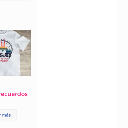
recuerdos
r más