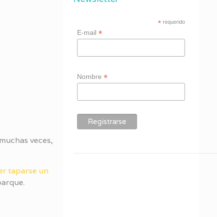
*
requerido
*
E-mail
*
Nombre
 muchas veces,
er taparse un
parque.