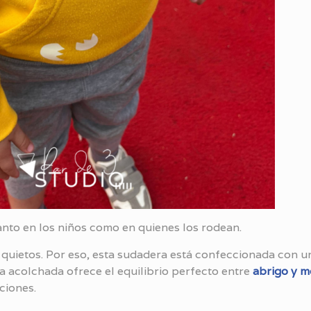
anto en los niños como en quienes los rodean.
uietos. Por eso, esta sudadera está confeccionada con un
ra acolchada ofrece el equilibrio perfecto entre
abrigo y m
cciones.