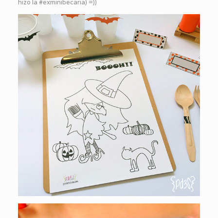
hizo la #exminibecaria) =))