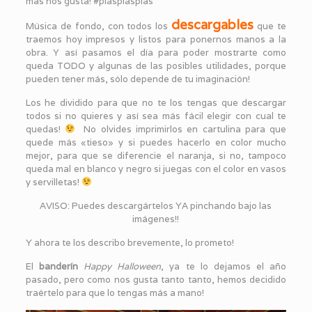
más nos gusta! #plasplasplas
descargables
Música de fondo, con todos los
que te
traemos hoy impresos y listos para ponernos manos a la
obra. Y así pasamos el día para poder mostrarte como
queda TODO y algunas de las posibles utilidades, porque
pueden tener más, sólo depende de tu imaginación!
Los he dividido para que no te los tengas que descargar
todos si no quieres y así sea más fácil elegir con cual te
quedas!
No olvides imprimirlos en cartulina para que
quede más «tieso» y si puedes hacerlo en color mucho
mejor, para que se diferencie el naranja, si no, tampoco
queda mal en blanco y negro si juegas con el color en vasos
y servilletas!
AVISO: Puedes descargártelos YA pinchando bajo las
imágenes!!
Y ahora te los describo brevemente, lo prometo!
El
banderín
Happy Halloween
, ya te lo dejamos el año
pasado, pero como nos gusta tanto tanto, hemos decidido
traértelo para que lo tengas más a mano!