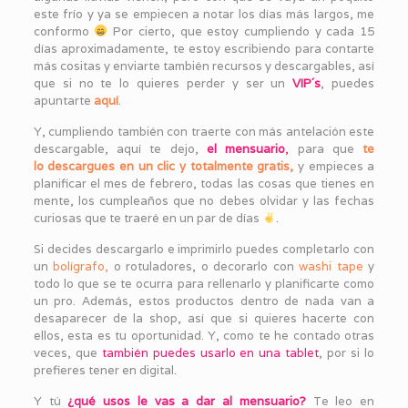
este frío y ya se empiecen a notar los días más largos, me
conformo
Por cierto, que estoy cumpliendo y cada 15
días aproximadamente, te estoy escribiendo para contarte
más cositas y enviarte también recursos y descargables, así
que si no te lo quieres perder y ser un
VIP´s
, puedes
apuntarte
aquí
.
Y, cumpliendo también con traerte con más antelación este
descargable, aquí te dejo,
el
mensuario
,
para que
te
lo descargues en un clic y totalmente gratis,
y empieces a
planificar el mes de febrero, todas las cosas que tienes en
mente, los cumpleaños que no debes olvidar y las fechas
curiosas que te traeré en un par de días
.
Si decides descargarlo e imprimirlo puedes completarlo con
un
bolígrafo
,
o rotuladores, o decorarlo con
washi tape
y
todo lo que se te ocurra para rellenarlo y planificarte como
un pro. Además, estos productos dentro de nada van a
desaparecer de la shop, así que si quieres hacerte con
ellos, esta es tu oportunidad. Y, como te he contado otras
veces, que
también puedes usarlo en una tablet
, por si lo
prefieres tener en digital.
Y tú
¿qué usos le vas a dar al mensuario?
Te leo en