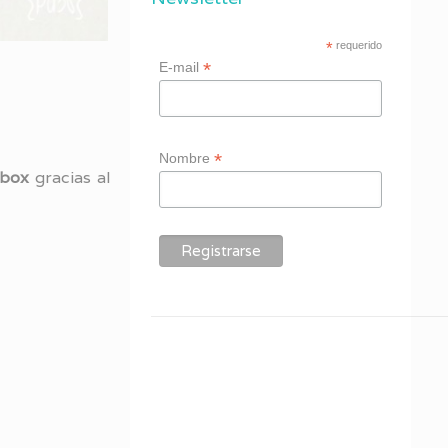
*
requerido
*
E-mail
*
Nombre
box
gracias al