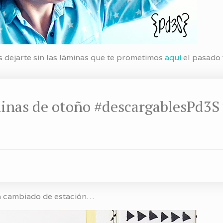
s dejarte sin las láminas que te prometimos
aquí
el pasado 
minas de otoño #descargablesPd3S 
ha cambiado de estación…