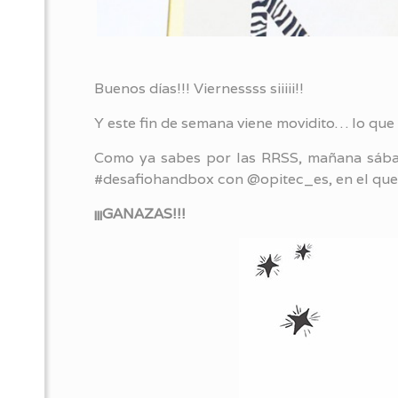
Buenos días!!! Viernessss siiiii!!
Y este fin de semana viene movidito… lo que
Como ya sabes por las RRSS, mañana sábad
#desafiohandbox con @opitec_es, en el que 
¡¡¡GANAZAS!!!