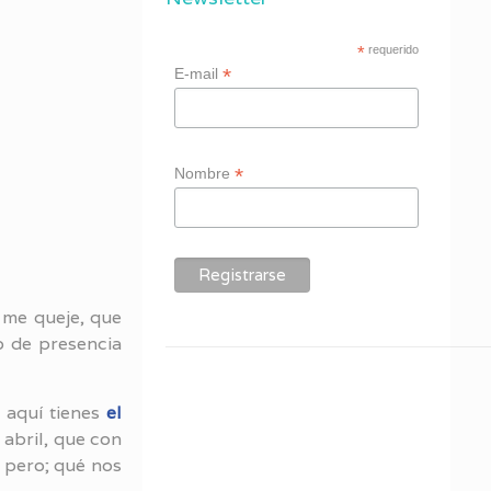
*
requerido
*
E-mail
*
Nombre
 me queje, que
o de presencia
 aquí tienes
el
 abril, que con
 pero; qué nos