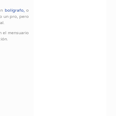
 un
bolígrafo
,
o
mo un pro, pero
al.
n el mensuario
ción.