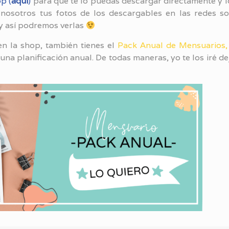
op
(
aquí
)
para que te lo puedas descargar directamente y l
nosotros tus fotos de los descargables en las redes so
y así podremos verlas
n la shop, también tienes el
Pack Anual de Mensuarios,
una planificación anual. De todas maneras, yo te los iré d