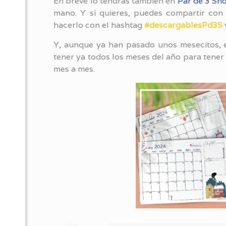
En breve lo tendrás también en
Par de 3 Sh
mano. Y si quieres, puedes compartir con 
hacerlo con el hashtag
#descargablesPd3S
Y, aunque ya han pasado unos mesecitos, e
tener ya todos los meses del año para tener 
mes a mes.