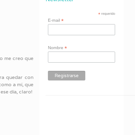
*
requerido
*
E-mail
*
Nombre
no me creo que
ara quedar con
como a mí, que
ese día, claro!