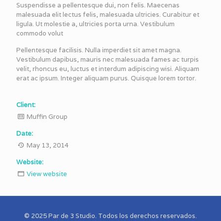
Suspendisse a pellentesque dui, non felis. Maecenas
malesuada elit lectus felis, malesuada ultricies. Curabitur et
ligula. Ut molestie a, ultricies porta urna. Vestibulum
commodo volut
Pellentesque facilisis. Nulla imperdiet sit amet magna.
Vestibulum dapibus, mauris nec malesuada fames ac turpis
velit, rhoncus eu, luctus et interdum adipiscing wisi. Aliquam
erat ac ipsum. Integer aliquam purus. Quisque lorem tortor.
Client:
Muffin Group
Date:
May 13, 2014
Website:
View website
© 2025 Par de 3 Studio. Todos los derechos reservados.