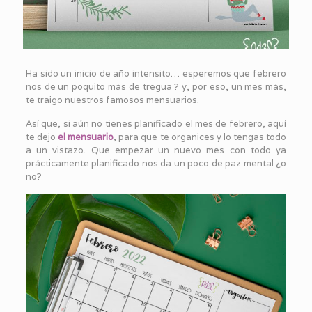
Ha sido un inicio de año intensito… esperemos que febrero
nos de un poquito más de tregua ? y, por eso, un mes más,
te traigo nuestros famosos mensuarios.
Así que, si aún no tienes planificado el mes de febrero, aquí
te dejo
el mensuario
, para que te organices y lo tengas todo
a un vistazo. Que empezar un nuevo mes con todo ya
prácticamente planificado nos da un poco de paz mental ¿o
no?