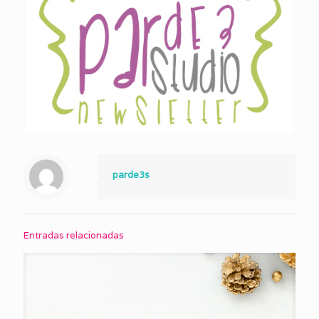
parde3s
Entradas relacionadas