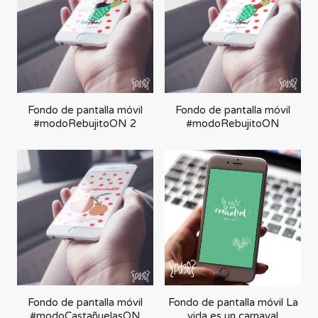
forma
ascendente
Fondo de pantalla móvil
Fondo de pantalla móvil
#modoRebujitoON 2
#modoRebujitoON
Fondo de pantalla móvil
Fondo de pantalla móvil La
#modoCastañuelasON
vida es un carnaval